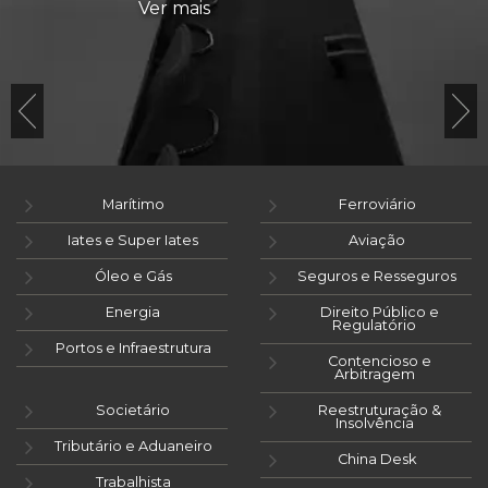
Ver mais
Marítimo
Ferroviário
Iates e Super Iates
Aviação
Óleo e Gás
Seguros e Resseguros
Energia
Direito Público e
Regulatório
Portos e Infraestrutura
Contencioso e
Arbitragem
Societário
Reestruturação &
Insolvência
Tributário e Aduaneiro
China Desk
Trabalhista