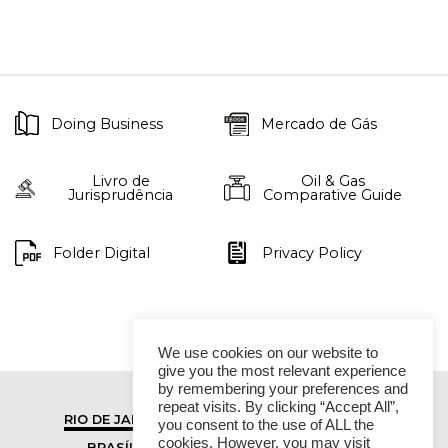
Doing Business
Mercado de Gás
Livro de
Oil & Gas
Jurisprudência
Comparative Guide
Folder Digital
Privacy Policy
We use cookies on our website to
give you the most relevant experience
by remembering your preferences and
repeat visits. By clicking “Accept All”,
RIO DE JANEIRO
SÃO PAULO
you consent to the use of ALL the
cookies. However, you may visit
BRASÍLIA
VITÓRIA