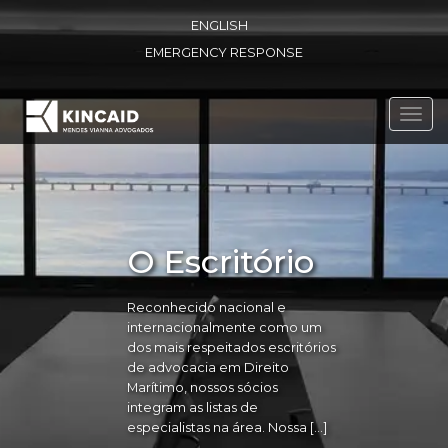
ENGLISH
EMERGENCY RESPONSE
Toggl
navig
O Escritório
Reconhecido nacional e
internacionalmente como um
dos mais respeitados escritórios
de advocacia em Direito
Marítimo, nossos sócios
integram as listas de
especialistas na área. Nossa […]