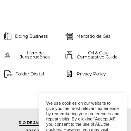
Doing Business
Mercado de Gás
Livro de
Oil & Gas
Jurisprudência
Comparative Guide
Folder Digital
Privacy Policy
We use cookies on our website to
give you the most relevant experience
by remembering your preferences and
repeat visits. By clicking “Accept All”,
RIO DE JANEIRO
SÃO PAULO
you consent to the use of ALL the
cookies. However, you may visit
BRASÍLIA
VITÓRIA