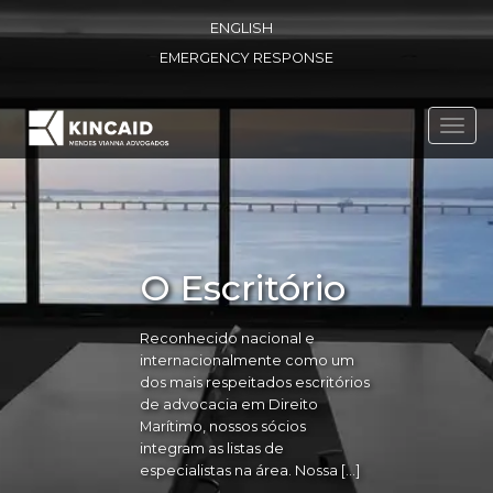
ENGLISH
EMERGENCY RESPONSE
Toggl
navig
O Escritório
Reconhecido nacional e
internacionalmente como um
dos mais respeitados escritórios
de advocacia em Direito
Marítimo, nossos sócios
integram as listas de
especialistas na área. Nossa […]