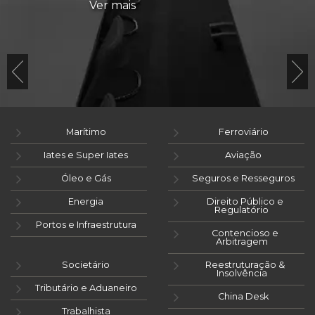
Ver mais
Marítimo
Ferroviário
Iates e Super Iates
Aviação
Óleo e Gás
Seguros e Resseguros
Energia
Direito Público e
Regulatório
Portos e Infraestrutura
Contencioso e
Arbitragem
Societário
Reestruturação &
Insolvência
Tributário e Aduaneiro
China Desk
Trabalhista