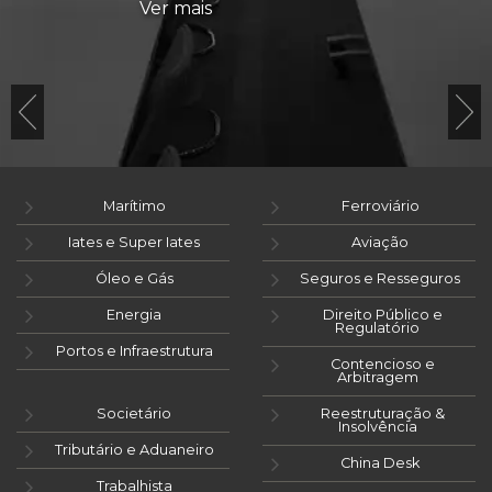
Ver mais
Marítimo
Ferroviário
Iates e Super Iates
Aviação
Óleo e Gás
Seguros e Resseguros
Energia
Direito Público e
Regulatório
Portos e Infraestrutura
Contencioso e
Arbitragem
Societário
Reestruturação &
Insolvência
Tributário e Aduaneiro
China Desk
Trabalhista