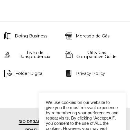
Doing Business
Mercado de Gás
Livro de
Oil & Gas
Jurisprudência
Comparative Guide
Folder Digital
Privacy Policy
We use cookies on our website to
give you the most relevant experience
by remembering your preferences and
repeat visits. By clicking “Accept All”,
RIO DE JANEIRO
SÃO PAULO
you consent to the use of ALL the
cookies. However, you may visit
BRASÍLIA
VITÓRIA