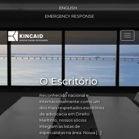
ENGLISH
EMERGENCY RESPONSE
Toggl
navig
O Escritório
Reconhecido nacional e
internacionalmente como um
dos mais respeitados escritórios
de advocacia em Direito
Marítimo, nossos sócios
integram as listas de
especialistas na área. Nossa […]