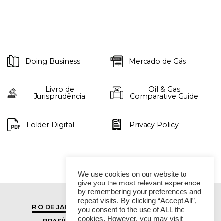
Doing Business
Mercado de Gás
Livro de
Oil & Gas
Jurisprudência
Comparative Guide
Folder Digital
Privacy Policy
We use cookies on our website to
give you the most relevant experience
by remembering your preferences and
repeat visits. By clicking “Accept All”,
RIO DE JANEIRO
SÃO PAULO
you consent to the use of ALL the
cookies. However, you may visit
BRASÍLIA
VITÓRIA