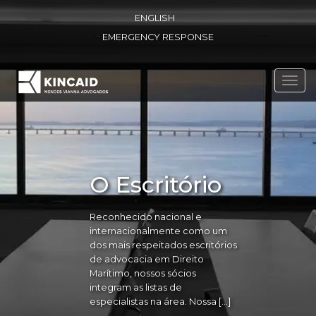
ENGLISH
EMERGENCY RESPONSE
Toggl
navig
O Escritório
Reconhecido nacional e
internacionalmente como um
dos mais respeitados escritórios
de advocacia em Direito
Marítimo, nossos sócios
integram as listas de
especialistas na área. Nossa […]