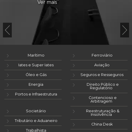
Ver mais
Marítimo
Ferroviário
Iates e Super Iates
Aviação
Óleo e Gás
Seguros e Resseguros
Energia
Direito Público e
Regulatório
Portos e Infraestrutura
Contencioso e
Arbitragem
Societário
Reestruturação &
Insolvência
Tributário e Aduaneiro
China Desk
Trabalhista