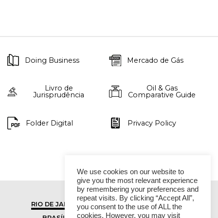
Doing Business
Mercado de Gás
Livro de
Oil & Gas
Jurisprudência
Comparative Guide
Folder Digital
Privacy Policy
We use cookies on our website to
give you the most relevant experience
by remembering your preferences and
repeat visits. By clicking “Accept All”,
RIO DE JANEIRO
SÃO PAULO
you consent to the use of ALL the
cookies. However, you may visit
BRASÍLIA
VITÓRIA