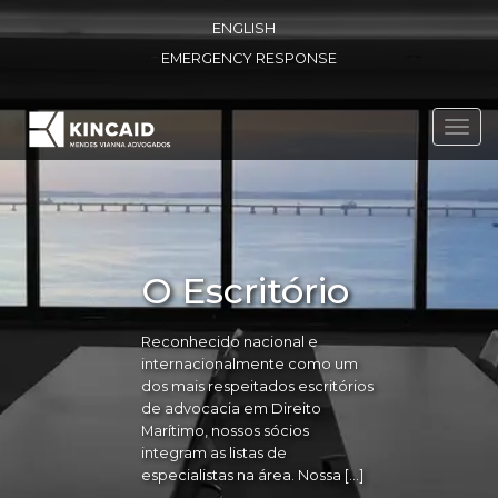
ENGLISH
EMERGENCY RESPONSE
Toggl
navig
O Escritório
Reconhecido nacional e
internacionalmente como um
dos mais respeitados escritórios
de advocacia em Direito
Marítimo, nossos sócios
integram as listas de
especialistas na área. Nossa […]