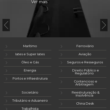
Ver mais
Marítimo
Ferroviário
Iates e Super Iates
Aviação
Óleo e Gás
Seguros e Resseguros
Energia
Direito Público e
Regulatório
Portos e Infraestrutura
Contencioso e
Arbitragem
Societário
Reestruturação &
Insolvência
Tributário e Aduaneiro
China Desk
Trabalhista