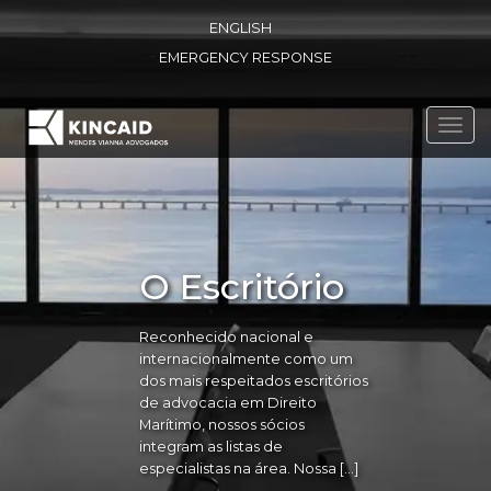
ENGLISH
EMERGENCY RESPONSE
Toggl
navig
O Escritório
Reconhecido nacional e
internacionalmente como um
dos mais respeitados escritórios
de advocacia em Direito
Marítimo, nossos sócios
integram as listas de
especialistas na área. Nossa […]