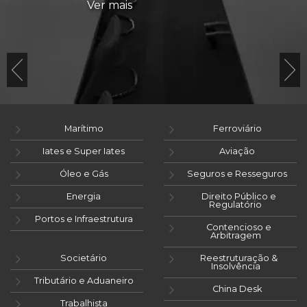
Ver mais
Marítimo
Ferroviário
Iates e Super Iates
Aviação
Óleo e Gás
Seguros e Resseguros
Energia
Direito Público e
Regulatório
Portos e Infraestrutura
Contencioso e
Arbitragem
Societário
Reestruturação &
Insolvência
Tributário e Aduaneiro
China Desk
Trabalhista