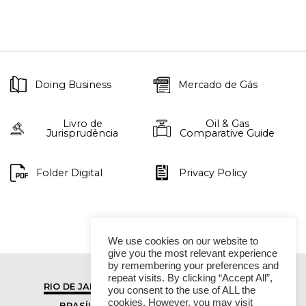
Doing Business
Mercado de Gás
Livro de
Oil & Gas
Jurisprudência
Comparative Guide
Folder Digital
Privacy Policy
We use cookies on our website to
give you the most relevant experience
by remembering your preferences and
repeat visits. By clicking “Accept All”,
RIO DE JANEIRO
SÃO PAULO
you consent to the use of ALL the
cookies. However, you may visit
BRASÍLIA
VITÓRIA