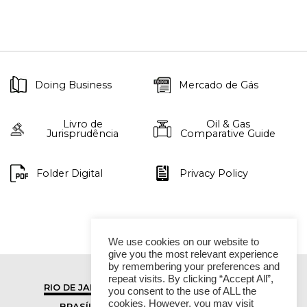
Doing Business
Mercado de Gás
Livro de
Oil & Gas
Jurisprudência
Comparative Guide
Folder Digital
Privacy Policy
We use cookies on our website to
give you the most relevant experience
by remembering your preferences and
repeat visits. By clicking “Accept All”,
RIO DE JANEIRO
SÃO PAULO
you consent to the use of ALL the
cookies. However, you may visit
BRASÍLIA
VITÓRIA