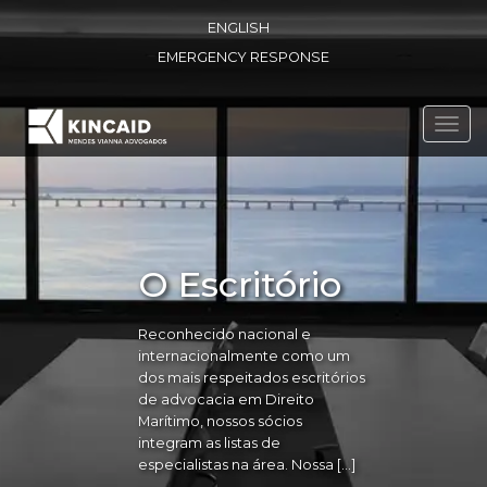
ENGLISH
EMERGENCY RESPONSE
Toggl
navig
O Escritório
Reconhecido nacional e
internacionalmente como um
dos mais respeitados escritórios
de advocacia em Direito
Marítimo, nossos sócios
integram as listas de
especialistas na área. Nossa […]