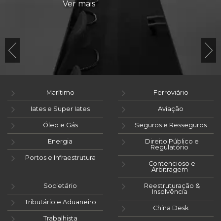
Ver mais
Marítimo
Ferroviário
Iates e Super Iates
Aviação
Óleo e Gás
Seguros e Resseguros
Energia
Direito Público e
Regulatório
Portos e Infraestrutura
Contencioso e
Arbitragem
Societário
Reestruturação &
Insolvência
Tributário e Aduaneiro
China Desk
Trabalhista