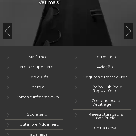
Ver mais
Marítimo
Ferroviário
Iates e Super Iates
Aviação
Óleo e Gás
Seguros e Resseguros
Energia
Direito Público e
Regulatório
Portos e Infraestrutura
Contencioso e
Arbitragem
Societário
Reestruturação &
Insolvência
Tributário e Aduaneiro
China Desk
Trabalhista