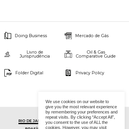
Doing Business
Mercado de Gás
Livro de
Oil & Gas
Jurisprudência
Comparative Guide
Folder Digital
Privacy Policy
We use cookies on our website to
give you the most relevant experience
by remembering your preferences and
repeat visits. By clicking “Accept All”,
RIO DE JANEIRO
SÃO PAULO
you consent to the use of ALL the
cookies. However, you may visit
BRASÍLIA
VITÓRIA