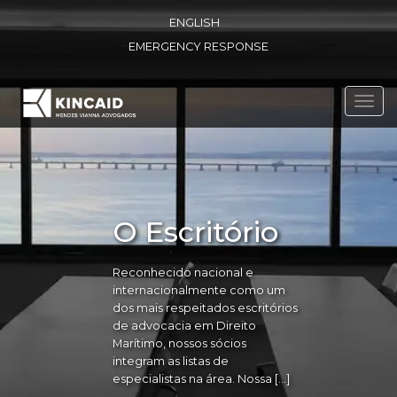
ENGLISH
EMERGENCY RESPONSE
Toggl
navig
O Escritório
Reconhecido nacional e
internacionalmente como um
dos mais respeitados escritórios
de advocacia em Direito
Marítimo, nossos sócios
integram as listas de
especialistas na área. Nossa […]