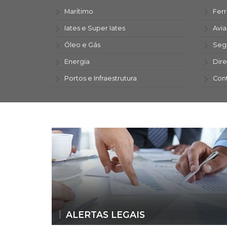
Marítimo
Ferr
Iates e Super Iates
Avi
Óleo e Gás
Seg
Energia
Dire
Portos e Infraestrutura
Con
ALERTAS LEGAIS