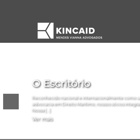
O Escritório
Reconhecido nacional e internacionalmente como um
advocacia em Direito Marítimo, nossos sócios integram 
Nossa […]
Ver mais