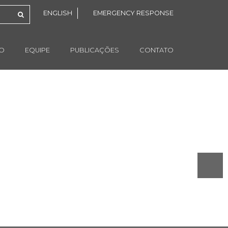
ENGLISH
EMERGENCY RESPONSE
ÃO
EQUIPE
PUBLICAÇÕES
CONTATO