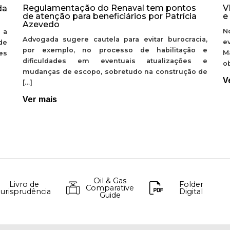
Regulamentação do Renaval tem pontos
V
da
de atenção para beneficiários por Patrícia
e
Azevedo
N
 a
Advogada sugere cautela para evitar burocracia,
e
de
por exemplo, no processo de habilitação e
M
ões
dificuldades em eventuais atualizações e
ob
mudanças de escopo, sobretudo na construção de
V
[…]
Ver mais
Oil & Gas
Livro de
Folder
Comparative
Jurisprudência
Digital
Guide