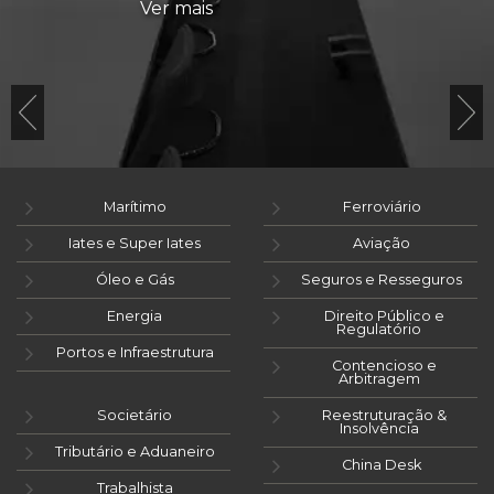
Ver mais
Marítimo
Ferroviário
Iates e Super Iates
Aviação
Óleo e Gás
Seguros e Resseguros
Energia
Direito Público e
Regulatório
Portos e Infraestrutura
Contencioso e
Arbitragem
Societário
Reestruturação &
Insolvência
Tributário e Aduaneiro
China Desk
Trabalhista