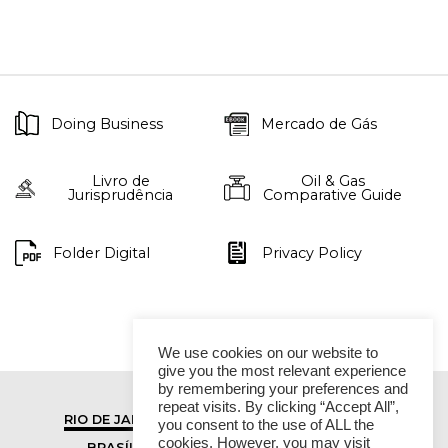
Doing Business
Mercado de Gás
Livro de
Oil & Gas
Jurisprudência
Comparative Guide
Folder Digital
Privacy Policy
We use cookies on our website to
give you the most relevant experience
by remembering your preferences and
repeat visits. By clicking “Accept All”,
RIO DE JANEIRO
SÃO PAULO
you consent to the use of ALL the
cookies. However, you may visit
BRASÍLIA
VITÓRIA