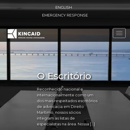
ENGLISH
EMERGENCY RESPONSE
Toggl
navig
O Escritório
Reconhecido nacional e
internacionalmente como um
dos mais respeitados escritórios
de advocacia em Direito
Marítimo, nossos sócios
integram as listas de
especialistas na área. Nossa […]