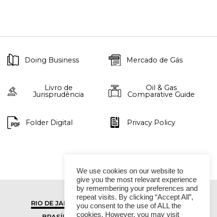
Doing Business
Mercado de Gás
Livro de
Oil & Gas
Jurisprudência
Comparative Guide
Folder Digital
Privacy Policy
We use cookies on our website to
give you the most relevant experience
by remembering your preferences and
repeat visits. By clicking “Accept All”,
RIO DE JANEIRO
SÃO PAULO
you consent to the use of ALL the
cookies. However, you may visit
BRASÍLIA
VITÓRIA