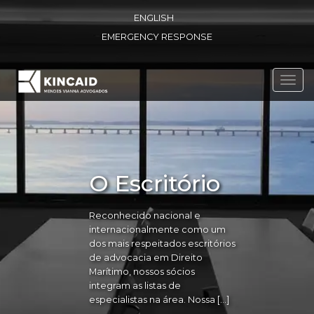
ENGLISH
EMERGENCY RESPONSE
Toggl
navig
O Escritório
Reconhecido nacional e
internacionalmente como um
dos mais respeitados escritórios
de advocacia em Direito
Marítimo, nossos sócios
integram as listas de
especialistas na área. Nossa […]