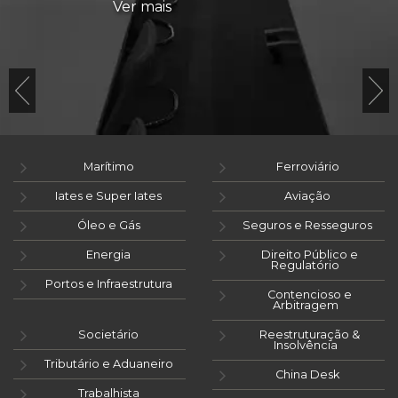
Ver mais
Marítimo
Ferroviário
Iates e Super Iates
Aviação
Óleo e Gás
Seguros e Resseguros
Energia
Direito Público e
Regulatório
Portos e Infraestrutura
Contencioso e
Arbitragem
Societário
Reestruturação &
Insolvência
Tributário e Aduaneiro
China Desk
Trabalhista