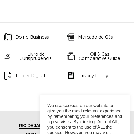
Doing Business
Mercado de Gás
Livro de
Oil & Gas
Jurisprudência
Comparative Guide
Folder Digital
Privacy Policy
We use cookies on our website to
give you the most relevant experience
by remembering your preferences and
repeat visits. By clicking “Accept All”,
RIO DE JANEIRO
SÃO PAULO
you consent to the use of ALL the
cookies. However, you may visit
BRASÍLIA
VITÓRIA