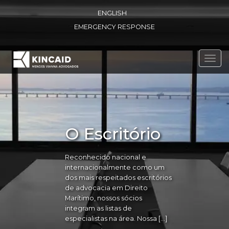
ENGLISH
EMERGENCY RESPONSE
Toggl
navig
O Escritório
Reconhecido nacional e
internacionalmente como um
dos mais respeitados escritórios
de advocacia em Direito
Marítimo, nossos sócios
integram as listas de
especialistas na área. Nossa […]