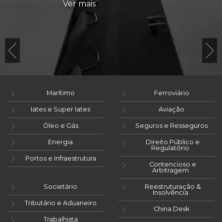
Ver mais
Marítimo
Ferroviário
Iates e Super Iates
Aviação
Óleo e Gás
Seguros e Resseguros
Energia
Direito Público e
Regulatório
Portos e Infraestrutura
Contencioso e
Arbitragem
Societário
Reestruturação &
Insolvência
Tributário e Aduaneiro
China Desk
Trabalhista