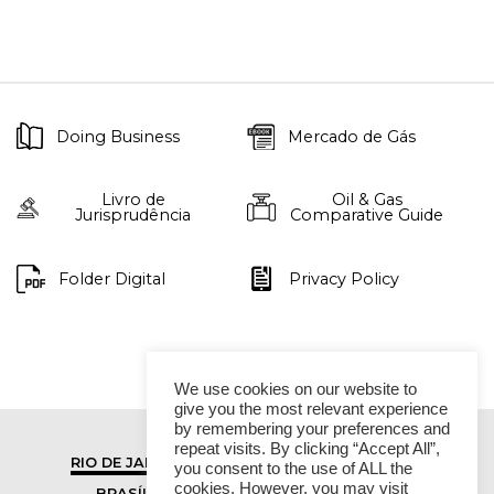
Doing Business
Mercado de Gás
Livro de
Oil & Gas
Jurisprudência
Comparative Guide
Folder Digital
Privacy Policy
We use cookies on our website to
give you the most relevant experience
by remembering your preferences and
repeat visits. By clicking “Accept All”,
RIO DE JANEIRO
SÃO PAULO
you consent to the use of ALL the
cookies. However, you may visit
BRASÍLIA
VITÓRIA