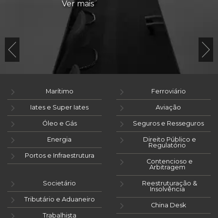
Ver mais
Marítimo
Ferroviário
Iates e Super Iates
Aviação
Óleo e Gás
Seguros e Resseguros
Energia
Direito Público e
Regulatório
Portos e Infraestrutura
Contencioso e
Arbitragem
Societário
Reestruturação &
Insolvência
Tributário e Aduaneiro
China Desk
Trabalhista