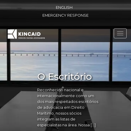
ENGLISH
EMERGENCY RESPONSE
Toggl
navig
O Escritório
Reconhecido nacional e
internacionalmente como um
dos mais respeitados escritórios
de advocacia em Direito
Marítimo, nossos sócios
integram as listas de
especialistas na área. Nossa […]