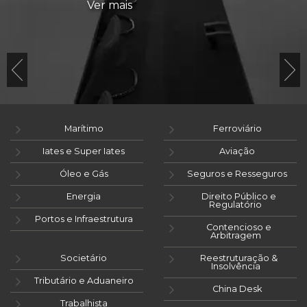
Ver mais
Marítimo
Ferroviário
Iates e Super Iates
Aviação
Óleo e Gás
Seguros e Resseguros
Energia
Direito Público e
Regulatório
Portos e Infraestrutura
Contencioso e
Arbitragem
Societário
Reestruturação &
Insolvência
Tributário e Aduaneiro
China Desk
Trabalhista