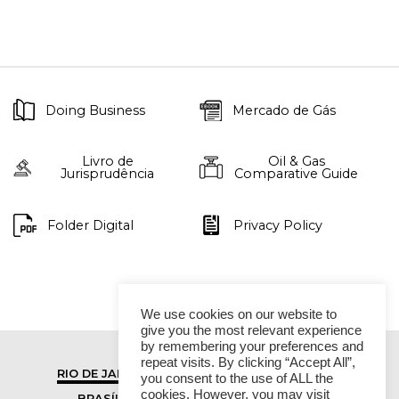
Doing Business
Mercado de Gás
Livro de
Oil & Gas
Jurisprudência
Comparative Guide
Folder Digital
Privacy Policy
We use cookies on our website to
give you the most relevant experience
by remembering your preferences and
repeat visits. By clicking “Accept All”,
RIO DE JANEIRO
SÃO PAULO
you consent to the use of ALL the
cookies. However, you may visit
BRASÍLIA
VITÓRIA