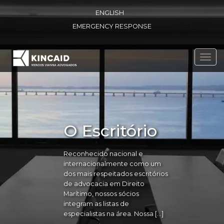
ENGLISH
EMERGENCY RESPONSE
Toggl
navig
O Escritório
Reconhecido nacional e
internacionalmente como um
dos mais respeitados escritórios
de advocacia em Direito
Marítimo, nossos sócios
integram as listas de
especialistas na área. Nossa […]