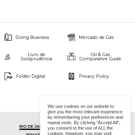
Doing Business
Mercado de Gás
Livro de
Oil & Gas
Jurisprudência
Comparative Guide
Folder Digital
Privacy Policy
We use cookies on our website to
give you the most relevant experience
by remembering your preferences and
repeat visits. By clicking “Accept All”,
RIO DE JANEIRO
SÃO PAULO
you consent to the use of ALL the
cookies. However, you may visit
BRASÍLIA
VITÓRIA