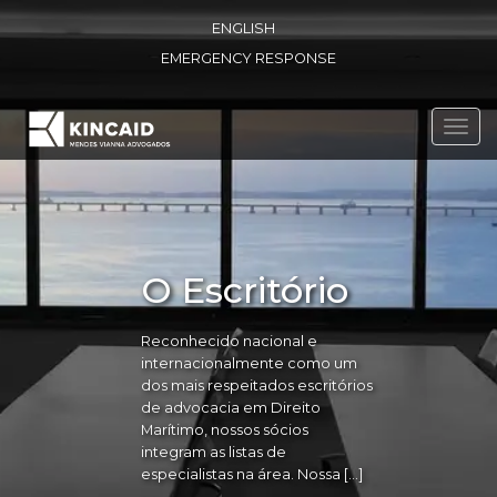
ENGLISH
EMERGENCY RESPONSE
Toggl
navig
O Escritório
Reconhecido nacional e
internacionalmente como um
dos mais respeitados escritórios
de advocacia em Direito
Marítimo, nossos sócios
integram as listas de
especialistas na área. Nossa […]