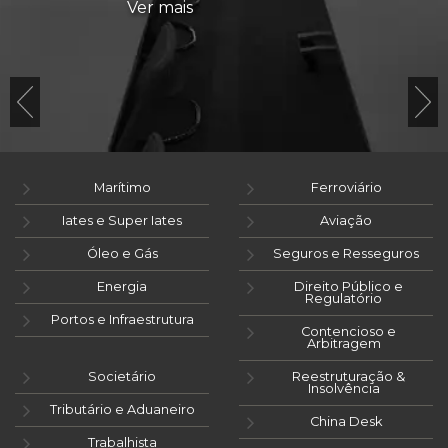
Ver mais
Marítimo
Ferroviário
Iates e Super Iates
Aviação
Óleo e Gás
Seguros e Resseguros
Energia
Direito Público e
Regulatório
Portos e Infraestrutura
Contencioso e
Arbitragem
Societário
Reestruturação &
Insolvência
Tributário e Aduaneiro
China Desk
Trabalhista