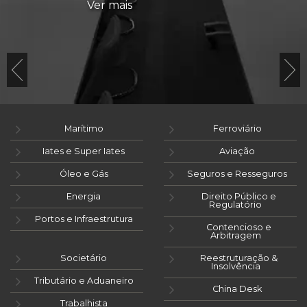
Ver mais
Marítimo
Ferroviário
Iates e Super Iates
Aviação
Óleo e Gás
Seguros e Resseguros
Energia
Direito Público e
Regulatório
Portos e Infraestrutura
Contencioso e
Arbitragem
Societário
Reestruturação &
Insolvência
Tributário e Aduaneiro
China Desk
Trabalhista