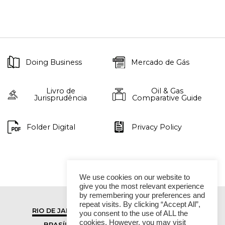
Doing Business
Mercado de Gás
Livro de
Oil & Gas
Jurisprudência
Comparative Guide
Folder Digital
Privacy Policy
We use cookies on our website to
give you the most relevant experience
by remembering your preferences and
repeat visits. By clicking “Accept All”,
RIO DE JANEIRO
SÃO PAULO
you consent to the use of ALL the
cookies. However, you may visit
BRASÍLIA
VITÓRIA