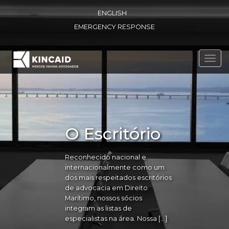
ENGLISH
EMERGENCY RESPONSE
Toggl
navig
O Escritório
Reconhecido nacional e
internacionalmente como um
dos mais respeitados escritórios
de advocacia em Direito
Marítimo, nossos sócios
integram as listas de
especialistas na área. Nossa […]