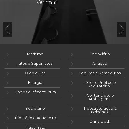
Ver mais
Marítimo
Ferroviário
Iates e Super Iates
Aviação
Óleo e Gás
Seguros e Resseguros
Energia
Direito Público e
Regulatório
Portos e Infraestrutura
Contencioso e
Arbitragem
Societário
Reestruturação &
Insolvência
Tributário e Aduaneiro
China Desk
Trabalhista