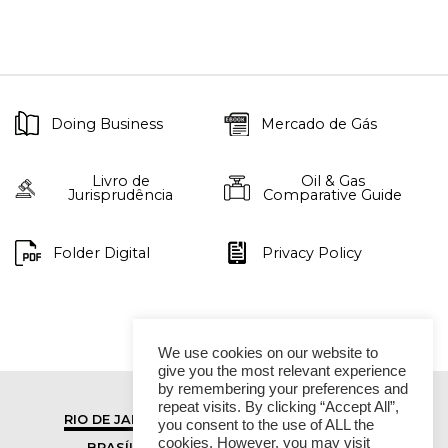
Doing Business
Mercado de Gás
Livro de
Oil & Gas
Jurisprudência
Comparative Guide
Folder Digital
Privacy Policy
We use cookies on our website to
give you the most relevant experience
by remembering your preferences and
repeat visits. By clicking “Accept All”,
RIO DE JANEIRO
SÃO PAULO
you consent to the use of ALL the
cookies. However, you may visit
BRASÍLIA
VITÓRIA