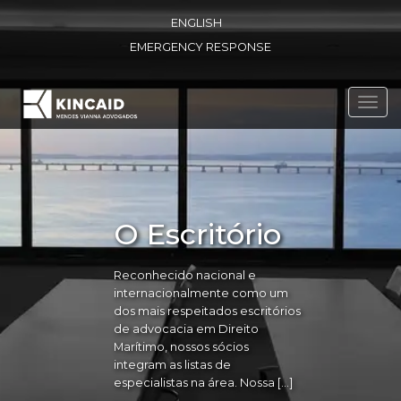
ENGLISH
EMERGENCY RESPONSE
Toggl
navig
O Escritório
Reconhecido nacional e
internacionalmente como um
dos mais respeitados escritórios
de advocacia em Direito
Marítimo, nossos sócios
integram as listas de
especialistas na área. Nossa […]