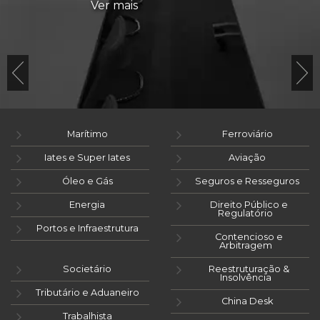
Ver mais
Marítimo
Ferroviário
Iates e Super Iates
Aviação
Óleo e Gás
Seguros e Resseguros
Energia
Direito Público e
Regulatório
Portos e Infraestrutura
Contencioso e
Arbitragem
Societário
Reestruturação &
Insolvência
Tributário e Aduaneiro
China Desk
Trabalhista