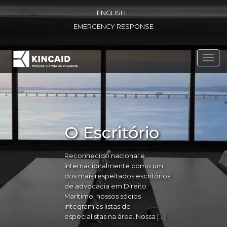
ENGLISH
EMERGENCY RESPONSE
Toggl
navig
O Escritório
Reconhecido nacional e
internacionalmente como um
dos mais respeitados escritórios
de advocacia em Direito
Marítimo, nossos sócios
integram as listas de
especialistas na área. Nossa […]