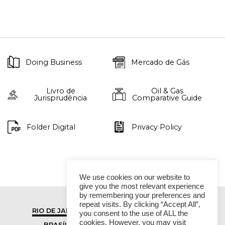
Doing Business
Mercado de Gás
Livro de
Oil & Gas
Jurisprudência
Comparative Guide
Folder Digital
Privacy Policy
We use cookies on our website to
give you the most relevant experience
by remembering your preferences and
repeat visits. By clicking “Accept All”,
RIO DE JANEIRO
SÃO PAULO
you consent to the use of ALL the
cookies. However, you may visit
BRASÍLIA
VITÓRIA