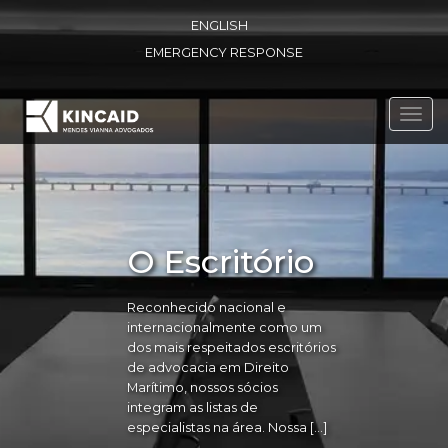
ENGLISH
EMERGENCY RESPONSE
Toggl
navig
O Escritório
Reconhecido nacional e
internacionalmente como um
dos mais respeitados escritórios
de advocacia em Direito
Marítimo, nossos sócios
integram as listas de
especialistas na área. Nossa […]