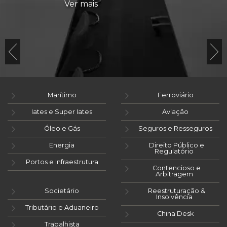
Ver mais
Marítimo
Ferroviário
Iates e Super Iates
Aviação
Óleo e Gás
Seguros e Resseguros
Energia
Direito Público e
Regulatório
Portos e Infraestrutura
Contencioso e
Arbitragem
Societário
Reestruturação &
Insolvência
Tributário e Aduaneiro
China Desk
Trabalhista