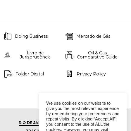
Doing Business
Mercado de Gás
Livro de
Oil & Gas
Jurisprudência
Comparative Guide
Folder Digital
Privacy Policy
We use cookies on our website to
give you the most relevant experience
by remembering your preferences and
repeat visits. By clicking “Accept All”,
RIO DE JANEIRO
SÃO PAULO
you consent to the use of ALL the
cookies. However, you may visit
BRASÍLIA
VITÓRIA