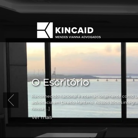
O Escritório
Reconhecido nacional e internacionalmente como um
advocacia em Direito Marítimo, nossos sócios integram 
Nossa […]
Ver mais