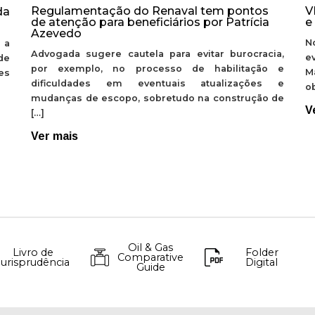
Regulamentação do Renaval tem pontos
V
da
de atenção para beneficiários por Patrícia
e
Azevedo
N
 a
Advogada sugere cautela para evitar burocracia,
e
de
por exemplo, no processo de habilitação e
M
ões
dificuldades em eventuais atualizações e
ob
mudanças de escopo, sobretudo na construção de
V
[…]
Ver mais
Oil & Gas
Livro de
Folder
Comparative
Jurisprudência
Digital
Guide