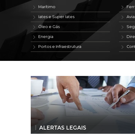
Marítimo
Ferr
Iates e Super Iates
Avi
Óleo e Gás
Seg
Energia
Dire
Portos e Infraestrutura
Con
ALERTAS LEGAIS