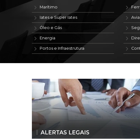
Marítimo
Ferr
Iates e Super Iates
Avi
Óleo e Gás
Seg
Energia
Dire
Portos e Infraestrutura
Con
ALERTAS LEGAIS