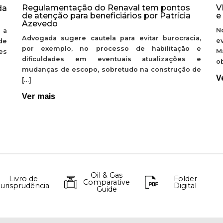
Regulamentação do Renaval tem pontos
V
da
de atenção para beneficiários por Patrícia
e
Azevedo
N
 a
Advogada sugere cautela para evitar burocracia,
e
de
por exemplo, no processo de habilitação e
M
ões
dificuldades em eventuais atualizações e
ob
mudanças de escopo, sobretudo na construção de
V
[…]
Ver mais
Oil & Gas
Livro de
Folder
Comparative
Jurisprudência
Digital
Guide