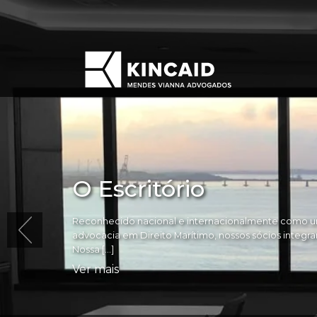
O Escritório
Reconhecido nacional e internacionalmente como um
advocacia em Direito Marítimo, nossos sócios integram 
Nossa […]
Ver mais