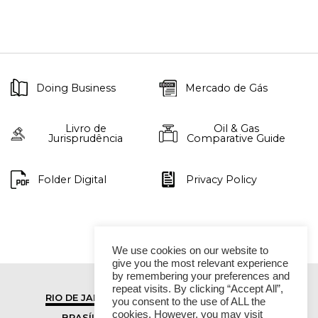
Doing Business
Mercado de Gás
Livro de
Oil & Gas
Jurisprudência
Comparative Guide
Folder Digital
Privacy Policy
We use cookies on our website to
give you the most relevant experience
by remembering your preferences and
repeat visits. By clicking “Accept All”,
RIO DE JANEIRO
SÃO PAULO
you consent to the use of ALL the
cookies. However, you may visit
BRASÍLIA
VITÓRIA