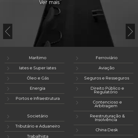
Ver mais
Marítimo
Ferroviário
Iates e Super Iates
Aviação
Óleo e Gás
Seguros e Resseguros
Energia
Direito Público e
Regulatório
Portos e Infraestrutura
Contencioso e
Arbitragem
Societário
Reestruturação &
Insolvência
Tributário e Aduaneiro
China Desk
Trabalhista