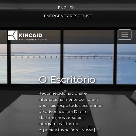
ENGLISH
EMERGENCY RESPONSE
Toggl
navig
O Escritório
Reconhecido nacional e
internacionalmente como um
dos mais respeitados escritórios
de advocacia em Direito
Marítimo, nossos sócios
integram as listas de
especialistas na área. Nossa […]