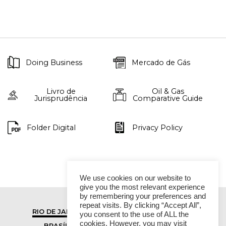
Doing Business
Mercado de Gás
Livro de
Oil & Gas
Jurisprudência
Comparative Guide
Folder Digital
Privacy Policy
We use cookies on our website to
give you the most relevant experience
by remembering your preferences and
repeat visits. By clicking “Accept All”,
RIO DE JANEIRO
SÃO PAULO
you consent to the use of ALL the
cookies. However, you may visit
BRASÍLIA
VITÓRIA