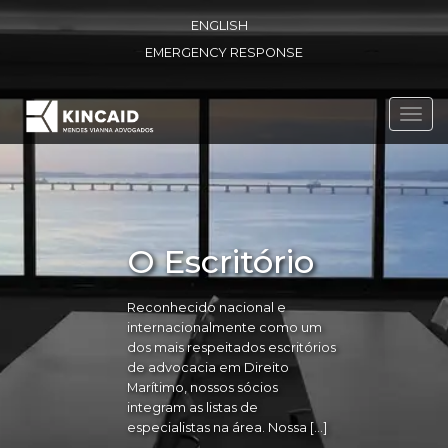
ENGLISH
EMERGENCY RESPONSE
Toggl
navig
O Escritório
Reconhecido nacional e
internacionalmente como um
dos mais respeitados escritórios
de advocacia em Direito
Marítimo, nossos sócios
integram as listas de
especialistas na área. Nossa […]