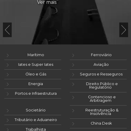
Ver mais
Marítimo
Ferroviário
Iates e Super Iates
Aviação
Óleo e Gás
Seguros e Resseguros
Energia
Direito Público e
Regulatório
Portos e Infraestrutura
Contencioso e
Arbitragem
Societário
Reestruturação &
Insolvência
Tributário e Aduaneiro
China Desk
Trabalhista