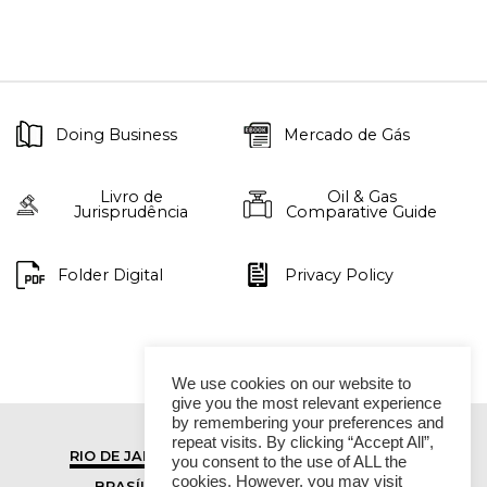
Doing Business
Mercado de Gás
Livro de
Oil & Gas
Jurisprudência
Comparative Guide
Folder Digital
Privacy Policy
We use cookies on our website to
give you the most relevant experience
by remembering your preferences and
repeat visits. By clicking “Accept All”,
RIO DE JANEIRO
SÃO PAULO
you consent to the use of ALL the
cookies. However, you may visit
BRASÍLIA
VITÓRIA