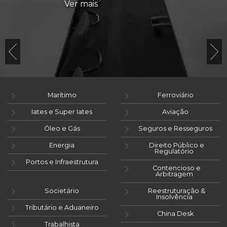
Ver mais
Marítimo
Ferroviário
Iates e Super Iates
Aviação
Óleo e Gás
Seguros e Resseguros
Energia
Direito Público e
Regulatório
Portos e Infraestrutura
Contencioso e
Arbitragem
Societário
Reestruturação &
Insolvência
Tributário e Aduaneiro
China Desk
Trabalhista