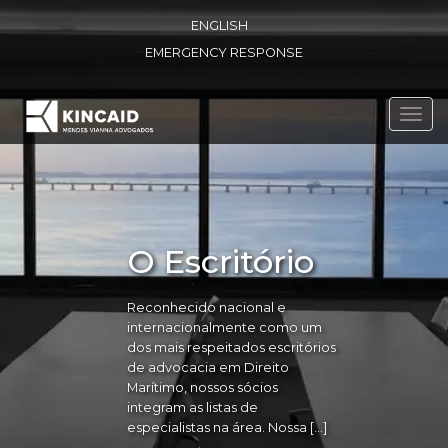
ENGLISH
EMERGENCY RESPONSE
Toggl
navig
O Escritório
Reconhecido nacional e
internacionalmente como um
dos mais respeitados escritórios
de advocacia em Direito
Marítimo, nossos sócios
integram as listas de
especialistas na área. Nossa […]