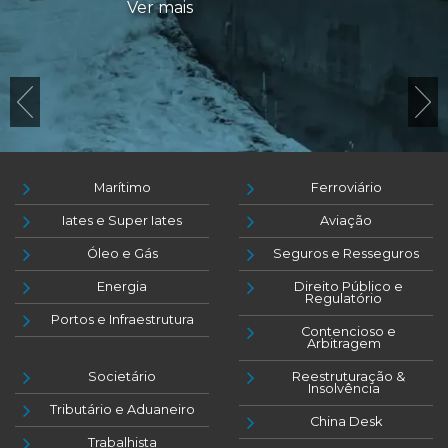
Ver mais
Marítimo
Ferroviário
Iates e Super Iates
Aviação
Óleo e Gás
Seguros e Resseguros
Energia
Direito Público e
Regulatório
Portos e Infraestrutura
Contencioso e
Arbitragem
Societário
Reestruturação &
Insolvência
Tributário e Aduaneiro
China Desk
Trabalhista