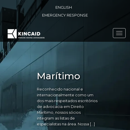
ENGLISH
EMERGENCY RESPONSE
Toggl
navig
Marítimo
Reconhecido nacional e
internacionalmente como um
dos mais respeitados escritórios
de advocacia em Direito
Marítimo, nossos sócios
integram as listas de
especialistas na área. Nossa […]