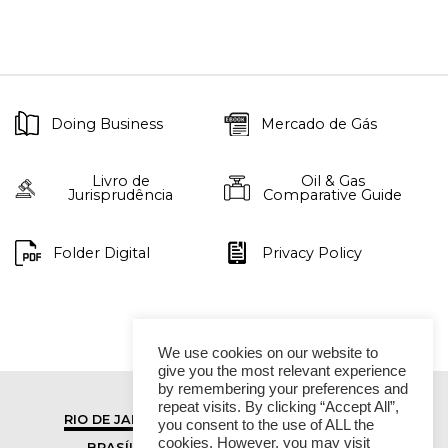
Doing Business
Mercado de Gás
Livro de
Oil & Gas
Jurisprudência
Comparative Guide
Folder Digital
Privacy Policy
We use cookies on our website to
give you the most relevant experience
by remembering your preferences and
repeat visits. By clicking “Accept All”,
RIO DE JANEIRO
SÃO PAULO
you consent to the use of ALL the
cookies. However, you may visit
BRASÍLIA
VITÓRIA