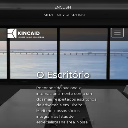
ENGLISH
EMERGENCY RESPONSE
Toggl
navig
O Escritório
Reconhecido nacional e
internacionalmente como um
dos mais respeitados escritórios
de advocacia em Direito
Marítimo, nossos sócios
integram as listas de
especialistas na área. Nossa […]