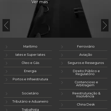
Ver mais
Marítimo
Ferroviário
Iates e Super Iates
Aviação
Óleo e Gás
Seguros e Resseguros
Energia
Direito Público e
Regulatório
Portos e Infraestrutura
Contencioso e
Arbitragem
Societário
Reestruturação &
Insolvência
Tributário e Aduaneiro
China Desk
Trabalhista