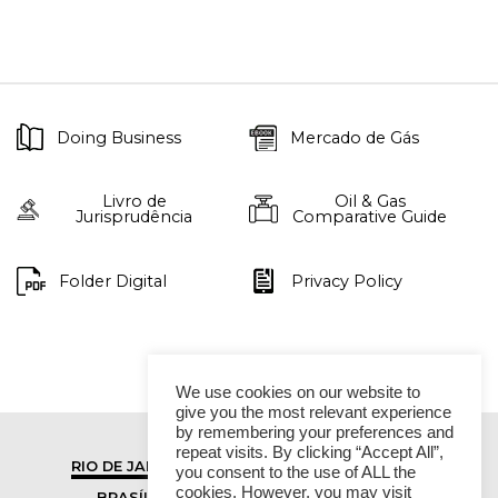
Doing Business
Mercado de Gás
Livro de
Oil & Gas
Jurisprudência
Comparative Guide
Folder Digital
Privacy Policy
We use cookies on our website to
give you the most relevant experience
by remembering your preferences and
repeat visits. By clicking “Accept All”,
RIO DE JANEIRO
SÃO PAULO
you consent to the use of ALL the
cookies. However, you may visit
BRASÍLIA
VITÓRIA