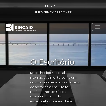
ENGLISH
EMERGENCY RESPONSE
Toggl
navig
O Escritório
Reconhecido nacional e
internacionalmente como um
dos mais respeitados escritórios
de advocacia em Direito
Marítimo, nossos sócios
integram as listas de
especialistas na área. Nossa […]