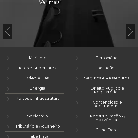
Ver mais
Marítimo
Ferroviário
Iates e Super Iates
Aviação
Óleo e Gás
Seguros e Resseguros
Energia
Direito Público e
Regulatório
Portos e Infraestrutura
Contencioso e
Arbitragem
Societário
Reestruturação &
Insolvência
Tributário e Aduaneiro
China Desk
Trabalhista