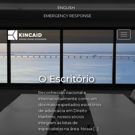
ENGLISH
EMERGENCY RESPONSE
Toggl
navig
O Escritório
Reconhecido nacional e
internacionalmente como um
dos mais respeitados escritórios
de advocacia em Direito
Marítimo, nossos sócios
integram as listas de
especialistas na área. Nossa […]