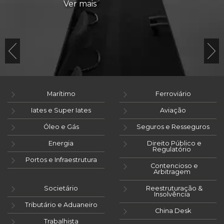
Ver mais
Marítimo
Ferroviário
Iates e Super Iates
Aviação
Óleo e Gás
Seguros e Resseguros
Energia
Direito Público e
Regulatório
Portos e Infraestrutura
Contencioso e
Arbitragem
Societário
Reestruturação &
Insolvência
Tributário e Aduaneiro
China Desk
Trabalhista