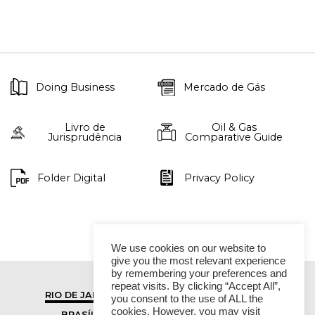
Doing Business
Mercado de Gás
Livro de
Oil & Gas
Jurisprudência
Comparative Guide
Folder Digital
Privacy Policy
We use cookies on our website to
give you the most relevant experience
by remembering your preferences and
repeat visits. By clicking “Accept All”,
RIO DE JANEIRO
SÃO PAULO
you consent to the use of ALL the
cookies. However, you may visit
BRASÍLIA
VITÓRIA