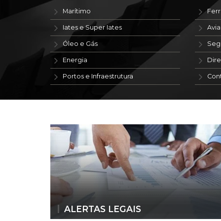
Marítimo
Ferr
Iates e Super Iates
Avi
Óleo e Gás
Seg
Energia
Dire
Portos e Infraestrutura
Con
ALERTAS LEGAIS