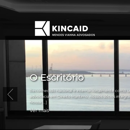
O Escritório
Reconhecido nacional e internacionalmente como um
advocacia em Direito Marítimo, nossos sócios integram 
Nossa […]
Ver mais