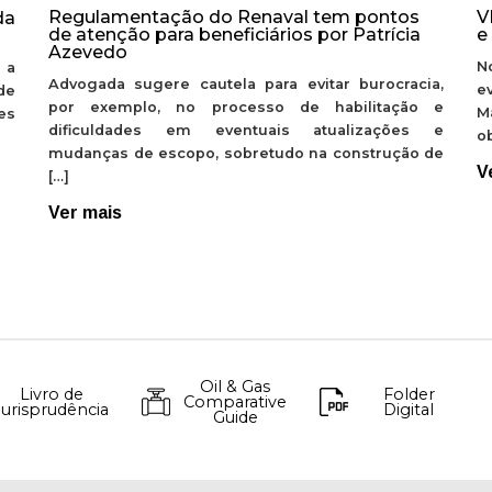
Regulamentação do Renaval tem pontos
V
da
de atenção para beneficiários por Patrícia
e
Azevedo
N
 a
Advogada sugere cautela para evitar burocracia,
e
de
por exemplo, no processo de habilitação e
M
ões
dificuldades em eventuais atualizações e
ob
mudanças de escopo, sobretudo na construção de
V
[…]
Ver mais
Oil & Gas
Livro de
Folder
Comparative
Jurisprudência
Digital
Guide