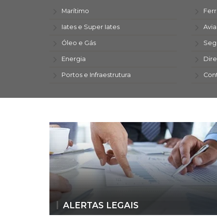
Marítimo
Ferr
Iates e Super Iates
Avi
Óleo e Gás
Seg
Energia
Dire
Portos e Infraestrutura
Con
ALERTAS LEGAIS