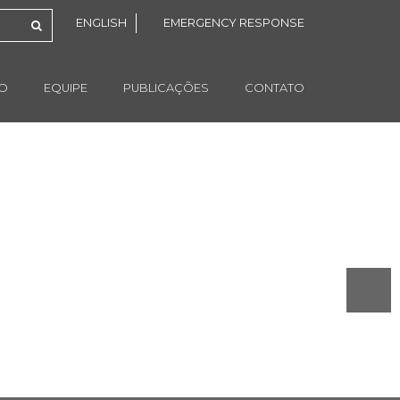
ENGLISH
EMERGENCY RESPONSE
ÃO
EQUIPE
PUBLICAÇÕES
CONTATO