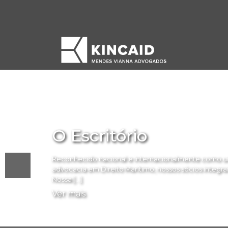
O Escritório
Reconhecido nacional e internacionalmente como um
advocacia em Direito Marítimo, nossos sócios integram 
Nossa […]
Ver mais