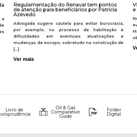
Regulamentação do Renaval tem pontos
V
da
de atenção para beneficiários por Patrícia
e
Azevedo
N
 a
Advogada sugere cautela para evitar burocracia,
e
de
por exemplo, no processo de habilitação e
M
ões
dificuldades em eventuais atualizações e
ob
mudanças de escopo, sobretudo na construção de
V
[…]
Ver mais
Oil & Gas
Livro de
Folder
Comparative
Jurisprudência
Digital
Guide