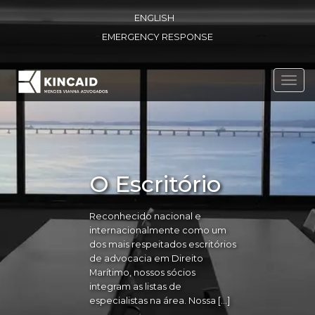
ENGLISH
EMERGENCY RESPONSE
Toggl
navig
O Escritório
Reconhecido nacional e
internacionalmente como um
dos mais respeitados escritórios
de advocacia em Direito
Marítimo, nossos sócios
integram as listas de
especialistas na área. Nossa […]