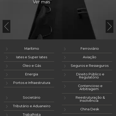
Ver mais
Marítimo
Ferroviário
Iates e Super Iates
Aviação
Óleo e Gás
Seguros e Resseguros
Energia
Direito Público e
Regulatório
Portos e Infraestrutura
Contencioso e
Arbitragem
Societário
Reestruturação &
Insolvência
Tributário e Aduaneiro
China Desk
Trabalhista