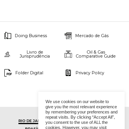
Doing Business
Mercado de Gás
Livro de
Oil & Gas
Jurisprudência
Comparative Guide
Folder Digital
Privacy Policy
We use cookies on our website to
give you the most relevant experience
by remembering your preferences and
repeat visits. By clicking “Accept All”,
RIO DE JANEIRO
SÃO PAULO
you consent to the use of ALL the
cookies. However, you may visit
BRASÍLIA
VITÓRIA