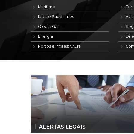
Marítimo
Ferr
Iates e Super Iates
Avi
Óleo e Gás
Seg
Energia
Dire
Portos e Infraestrutura
Con
ALERTAS LEGAIS