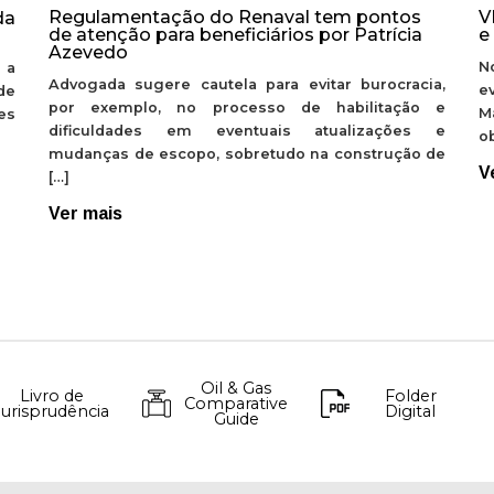
Regulamentação do Renaval tem pontos
V
da
de atenção para beneficiários por Patrícia
e
Azevedo
N
 a
Advogada sugere cautela para evitar burocracia,
e
de
por exemplo, no processo de habilitação e
M
ões
dificuldades em eventuais atualizações e
ob
mudanças de escopo, sobretudo na construção de
V
[…]
Ver mais
Oil & Gas
Livro de
Folder
Comparative
Jurisprudência
Digital
Guide