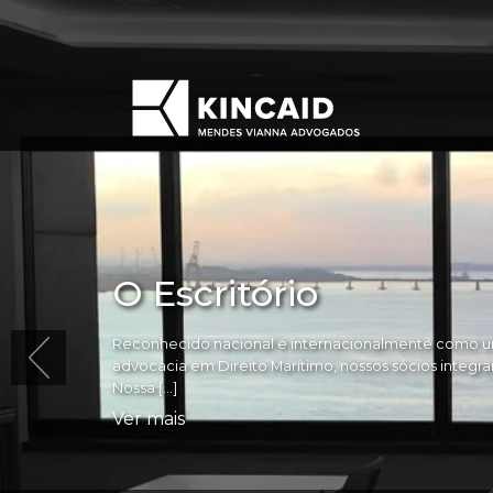
O Escritório
Reconhecido nacional e internacionalmente como um
advocacia em Direito Marítimo, nossos sócios integram 
Nossa […]
Ver mais