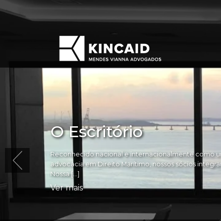
O Escritório
Reconhecido nacional e internacionalmente como um
advocacia em Direito Marítimo, nossos sócios integram 
Nossa […]
Ver mais