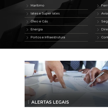
Marítimo
Ferr
Iates e Super Iates
Avi
Óleo e Gás
Seg
Energia
Dire
Portos e Infraestrutura
Con
ALERTAS LEGAIS