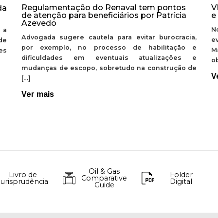
Regulamentação do Renaval tem pontos
V
da
de atenção para beneficiários por Patrícia
e
Azevedo
N
 a
Advogada sugere cautela para evitar burocracia,
e
de
por exemplo, no processo de habilitação e
M
ões
dificuldades em eventuais atualizações e
ob
mudanças de escopo, sobretudo na construção de
V
[…]
Ver mais
Oil & Gas
Livro de
Folder
Comparative
Jurisprudência
Digital
Guide