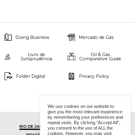
Doing Business
Mercado de Gás
Livro de
Oil & Gas
Jurisprudência
Comparative Guide
Folder Digital
Privacy Policy
We use cookies on our website to
give you the most relevant experience
by remembering your preferences and
repeat visits. By clicking “Accept All”,
RIO DE JANEIRO
SÃO PAULO
you consent to the use of ALL the
cookies. However, you may visit
BRASÍLIA
VITÓRIA