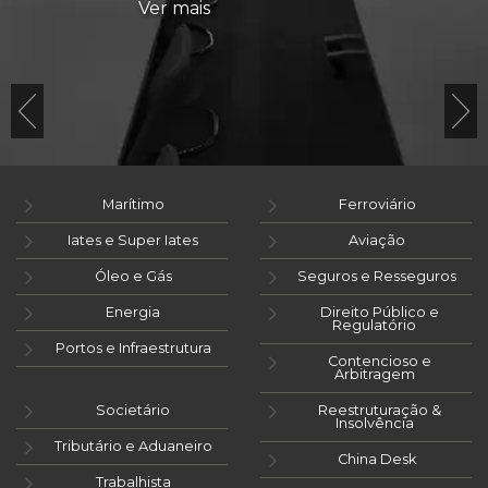
Ver mais
Marítimo
Ferroviário
Iates e Super Iates
Aviação
Óleo e Gás
Seguros e Resseguros
Energia
Direito Público e
Regulatório
Portos e Infraestrutura
Contencioso e
Arbitragem
Societário
Reestruturação &
Insolvência
Tributário e Aduaneiro
China Desk
Trabalhista