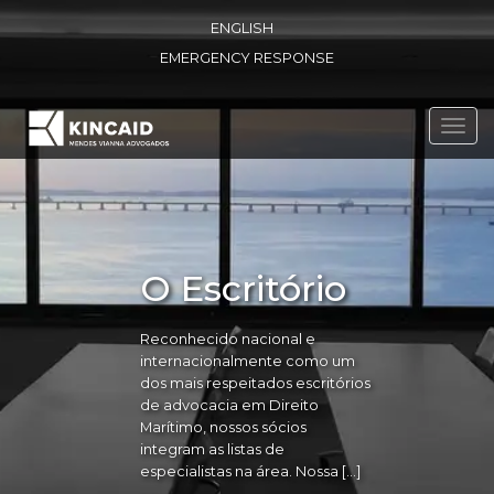
ENGLISH
EMERGENCY RESPONSE
Toggl
navig
O Escritório
Reconhecido nacional e
internacionalmente como um
dos mais respeitados escritórios
de advocacia em Direito
Marítimo, nossos sócios
integram as listas de
especialistas na área. Nossa […]