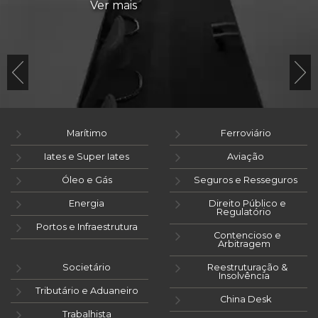
Ver mais
Marítimo
Ferroviário
Iates e Super Iates
Aviação
Óleo e Gás
Seguros e Resseguros
Energia
Direito Público e
Regulatório
Portos e Infraestrutura
Contencioso e
Arbitragem
Societário
Reestruturação &
Insolvência
Tributário e Aduaneiro
China Desk
Trabalhista