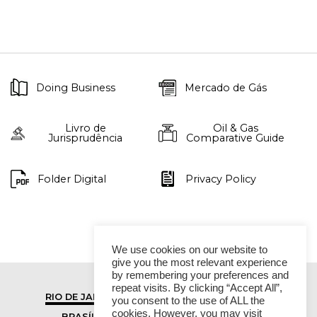
Doing Business
Mercado de Gás
Livro de
Oil & Gas
Jurisprudência
Comparative Guide
Folder Digital
Privacy Policy
We use cookies on our website to
give you the most relevant experience
by remembering your preferences and
repeat visits. By clicking “Accept All”,
RIO DE JANEIRO
SÃO PAULO
you consent to the use of ALL the
cookies. However, you may visit
BRASÍLIA
VITÓRIA