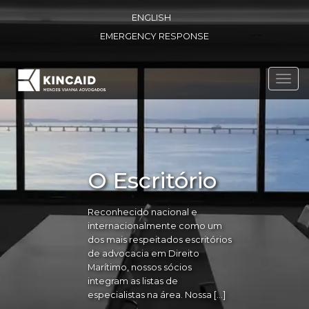
ENGLISH
EMERGENCY RESPONSE
Toggl
navig
O Escritório
Reconhecido nacional e
internacionalmente como um
dos mais respeitados escritórios
de advocacia em Direito
Marítimo, nossos sócios
integram as listas de
especialistas na área. Nossa […]