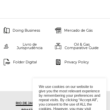
Doing Business
Mercado de Gás
Livro de
Oil & Gas
Jurisprudência
Comparative Guide
Folder Digital
Privacy Policy
We use cookies on our website to
give you the most relevant experience
by remembering your preferences and
repeat visits. By clicking “Accept All”,
RIO DE JANEIRO
SÃO PAULO
you consent to the use of ALL the
cookies. However, you may visit
BRASÍLIA
VITÓRIA