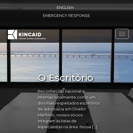
ENGLISH
EMERGENCY RESPONSE
Toggl
navig
O Escritório
Reconhecido nacional e
internacionalmente como um
dos mais respeitados escritórios
de advocacia em Direito
Marítimo, nossos sócios
integram as listas de
especialistas na área. Nossa […]