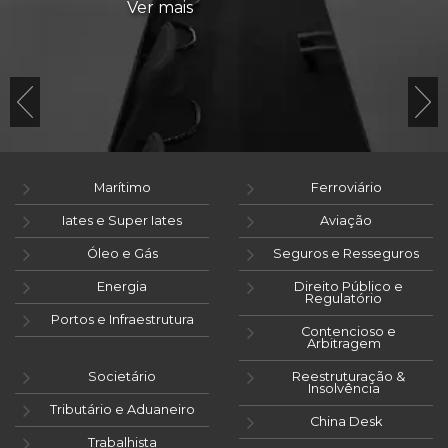
Ver mais
Marítimo
Ferroviário
Iates e Super Iates
Aviação
Óleo e Gás
Seguros e Resseguros
Energia
Direito Público e
Regulatório
Portos e Infraestrutura
Contencioso e
Arbitragem
Societário
Reestruturação &
Insolvência
Tributário e Aduaneiro
China Desk
Trabalhista