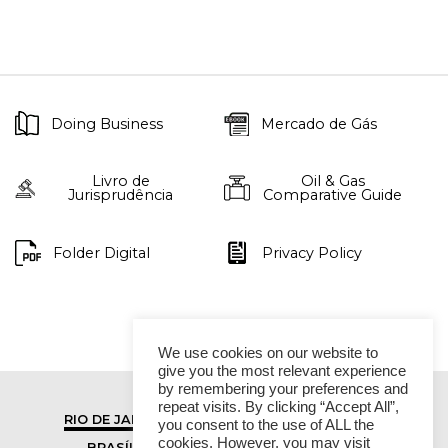
Doing Business
Mercado de Gás
Livro de
Oil & Gas
Jurisprudência
Comparative Guide
Folder Digital
Privacy Policy
We use cookies on our website to
give you the most relevant experience
by remembering your preferences and
repeat visits. By clicking “Accept All”,
RIO DE JANEIRO
SÃO PAULO
you consent to the use of ALL the
cookies. However, you may visit
BRASÍLIA
VITÓRIA