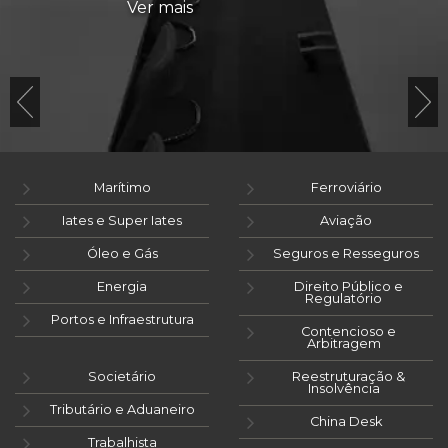
Ver mais
Marítimo
Ferroviário
Iates e Super Iates
Aviação
Óleo e Gás
Seguros e Resseguros
Energia
Direito Público e
Regulatório
Portos e Infraestrutura
Contencioso e
Arbitragem
Societário
Reestruturação &
Insolvência
Tributário e Aduaneiro
China Desk
Trabalhista