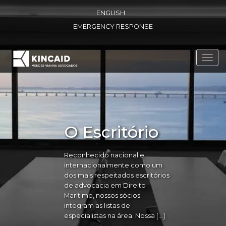
ENGLISH
EMERGENCY RESPONSE
Toggl
navig
O Escritório
Reconhecido nacional e
internacionalmente como um
dos mais respeitados escritórios
de advocacia em Direito
Marítimo, nossos sócios
integram as listas de
especialistas na área. Nossa […]