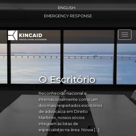
ENGLISH
EMERGENCY RESPONSE
Toggl
navig
O Escritório
Reconhecido nacional e
internacionalmente como um
dos mais respeitados escritórios
de advocacia em Direito
Marítimo, nossos sócios
integram as listas de
especialistas na área. Nossa […]