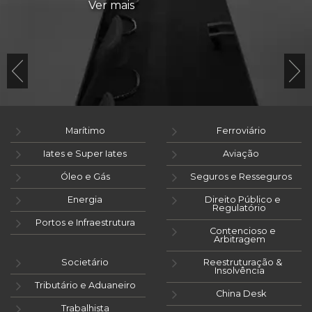
Ver mais
Marítimo
Ferroviário
Iates e Super Iates
Aviação
Óleo e Gás
Seguros e Resseguros
Energia
Direito Público e
Regulatório
Portos e Infraestrutura
Contencioso e
Arbitragem
Societário
Reestruturação &
Insolvência
Tributário e Aduaneiro
China Desk
Trabalhista