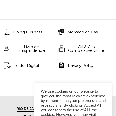
Doing Business
Mercado de Gás
Livro de
Oil & Gas
Jurisprudência
Comparative Guide
Folder Digital
Privacy Policy
We use cookies on our website to
give you the most relevant experience
by remembering your preferences and
repeat visits. By clicking “Accept All”,
RIO DE JANEIRO
SÃO PAULO
you consent to the use of ALL the
cookies. However, you may visit
BRASÍLIA
VITÓRIA