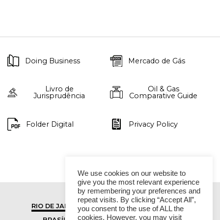
Doing Business
Mercado de Gás
Livro de
Oil & Gas
Jurisprudência
Comparative Guide
Folder Digital
Privacy Policy
We use cookies on our website to
give you the most relevant experience
by remembering your preferences and
repeat visits. By clicking “Accept All”,
RIO DE JANEIRO
SÃO PAULO
you consent to the use of ALL the
cookies. However, you may visit
BRASÍLIA
VITÓRIA