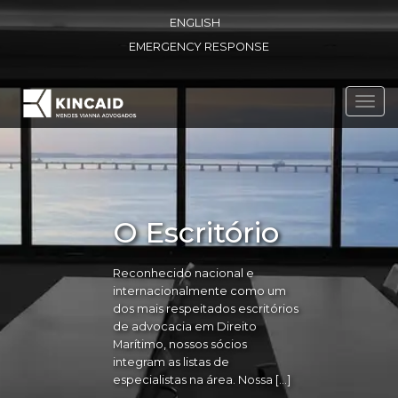
ENGLISH
EMERGENCY RESPONSE
Toggl
navig
O Escritório
Reconhecido nacional e
internacionalmente como um
dos mais respeitados escritórios
de advocacia em Direito
Marítimo, nossos sócios
integram as listas de
especialistas na área. Nossa […]