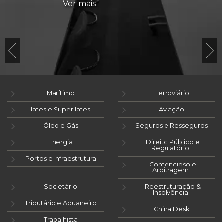
Ver mais
Marítimo
Ferroviário
Iates e Super Iates
Aviação
Óleo e Gás
Seguros e Resseguros
Energia
Direito Público e
Regulatório
Portos e Infraestrutura
Contencioso e
Arbitragem
Societário
Reestruturação &
Insolvência
Tributário e Aduaneiro
China Desk
Trabalhista