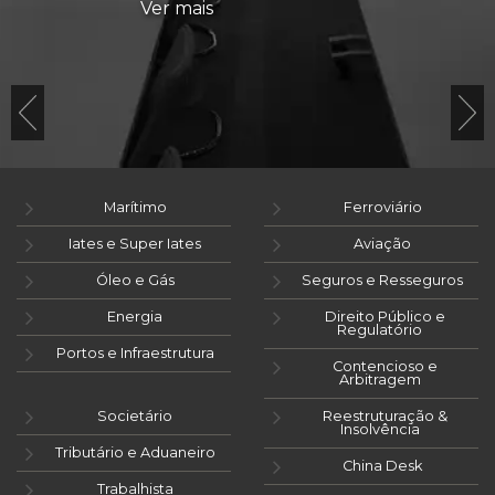
Ver mais
Marítimo
Ferroviário
Iates e Super Iates
Aviação
Óleo e Gás
Seguros e Resseguros
Energia
Direito Público e
Regulatório
Portos e Infraestrutura
Contencioso e
Arbitragem
Societário
Reestruturação &
Insolvência
Tributário e Aduaneiro
China Desk
Trabalhista