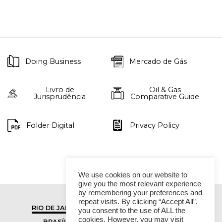
Doing Business
Mercado de Gás
Livro de
Oil & Gas
Jurisprudência
Comparative Guide
Folder Digital
Privacy Policy
We use cookies on our website to
give you the most relevant experience
by remembering your preferences and
repeat visits. By clicking “Accept All”,
RIO DE JANEIRO
SÃO PAULO
you consent to the use of ALL the
cookies. However, you may visit
BRASÍLIA
VITÓRIA