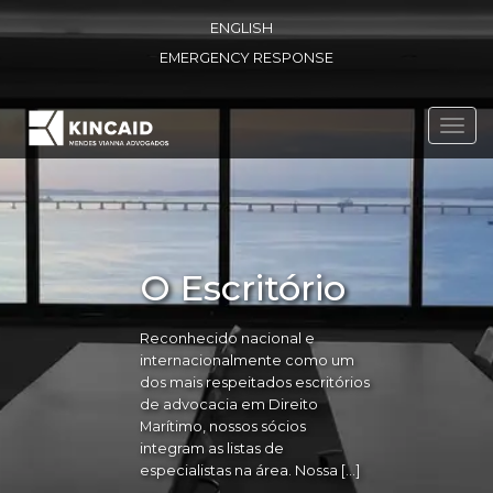
ENGLISH
EMERGENCY RESPONSE
Toggl
navig
O Escritório
Reconhecido nacional e
internacionalmente como um
dos mais respeitados escritórios
de advocacia em Direito
Marítimo, nossos sócios
integram as listas de
especialistas na área. Nossa […]