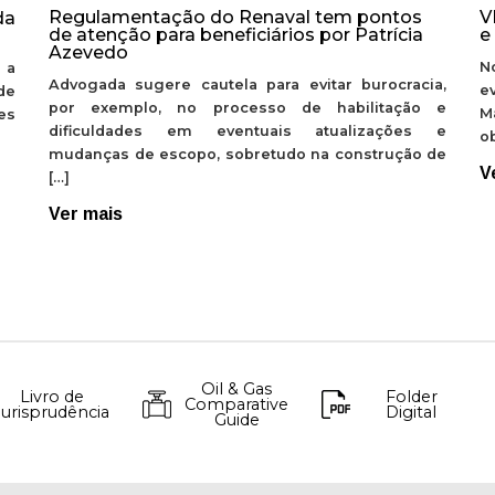
Regulamentação do Renaval tem pontos
V
da
de atenção para beneficiários por Patrícia
e
Azevedo
N
 a
Advogada sugere cautela para evitar burocracia,
e
de
por exemplo, no processo de habilitação e
M
ões
dificuldades em eventuais atualizações e
ob
mudanças de escopo, sobretudo na construção de
V
[…]
Ver mais
Oil & Gas
Livro de
Folder
Comparative
Jurisprudência
Digital
Guide