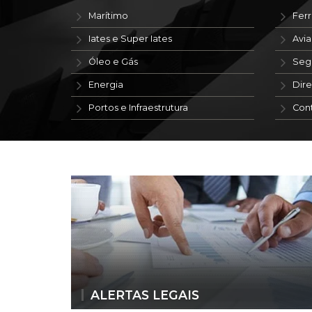
Marítimo
Ferr
Iates e Super Iates
Avi
Óleo e Gás
Seg
Energia
Dire
Portos e Infraestrutura
Con
ALERTAS LEGAIS