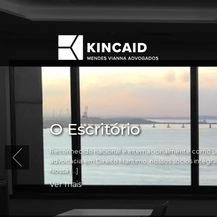
O Escritório
Reconhecido nacional e internacionalmente como um
advocacia em Direito Marítimo, nossos sócios integram 
Nossa […]
Ver mais