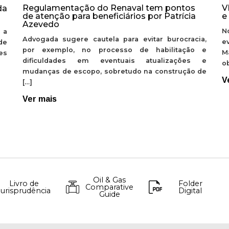
Regulamentação do Renaval tem pontos
V
da
de atenção para beneficiários por Patrícia
e
Azevedo
N
 a
Advogada sugere cautela para evitar burocracia,
e
de
por exemplo, no processo de habilitação e
M
ões
dificuldades em eventuais atualizações e
ob
mudanças de escopo, sobretudo na construção de
V
[…]
Ver mais
Oil & Gas
Livro de
Folder
Comparative
Jurisprudência
Digital
Guide