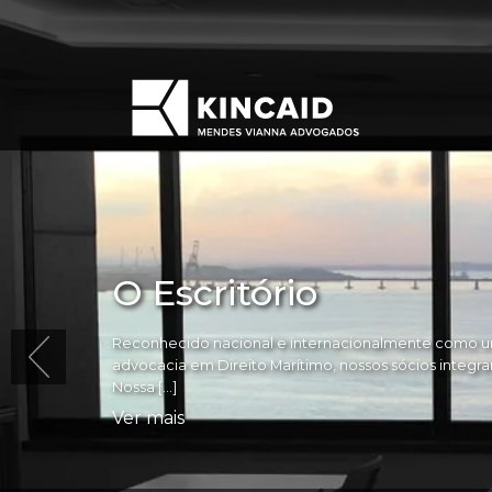
O Escritório
Reconhecido nacional e internacionalmente como um
advocacia em Direito Marítimo, nossos sócios integram 
Nossa […]
Ver mais