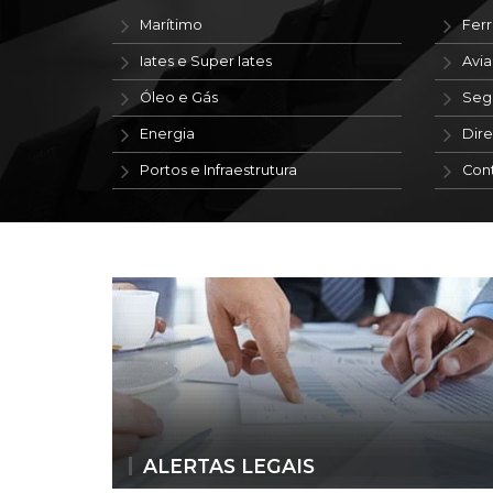
Marítimo
Ferr
Iates e Super Iates
Avi
Óleo e Gás
Seg
Energia
Dire
Portos e Infraestrutura
Con
ALERTAS LEGAIS