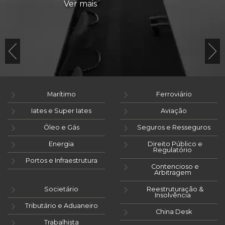
Ver mais
Marítimo
Ferroviário
Iates e Super Iates
Aviação
Óleo e Gás
Seguros e Resseguros
Energia
Direito Público e
Regulatório
Portos e Infraestrutura
Contencioso e
Arbitragem
Societário
Reestruturação &
Insolvência
Tributário e Aduaneiro
China Desk
Trabalhista