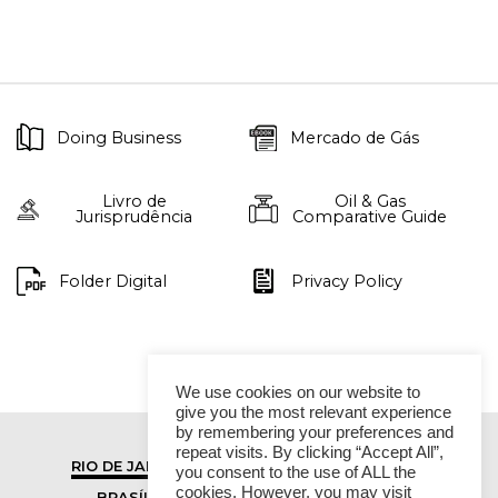
Doing Business
Mercado de Gás
Livro de
Oil & Gas
Jurisprudência
Comparative Guide
Folder Digital
Privacy Policy
We use cookies on our website to
give you the most relevant experience
by remembering your preferences and
repeat visits. By clicking “Accept All”,
RIO DE JANEIRO
SÃO PAULO
you consent to the use of ALL the
cookies. However, you may visit
BRASÍLIA
VITÓRIA