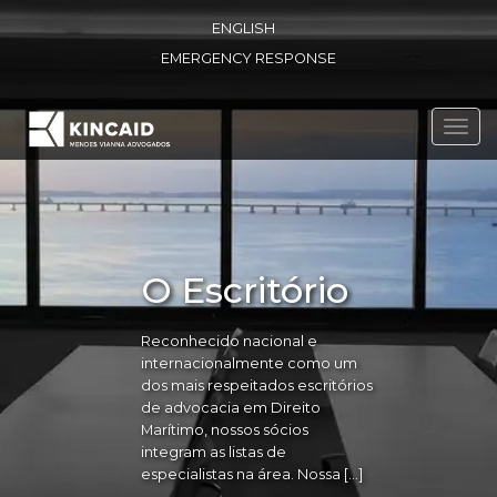
ENGLISH
EMERGENCY RESPONSE
Toggl
navig
O Escritório
Reconhecido nacional e
internacionalmente como um
dos mais respeitados escritórios
de advocacia em Direito
Marítimo, nossos sócios
integram as listas de
especialistas na área. Nossa […]