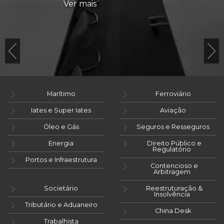
Ver mais
Marítimo
Ferroviário
Iates e Super Iates
Aviação
Óleo e Gás
Seguros e Resseguros
Energia
Direito Público e
Regulatório
Portos e Infraestrutura
Contencioso e
Arbitragem
Societário
Reestruturação &
Insolvência
Tributário e Aduaneiro
China Desk
Trabalhista