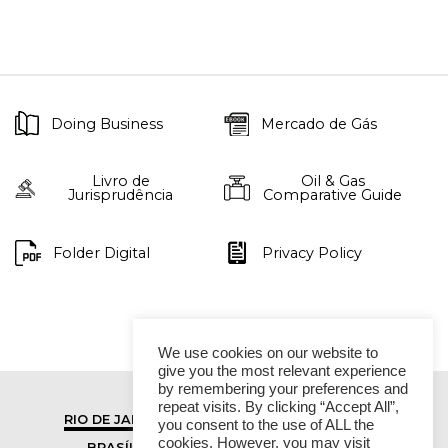
Doing Business
Mercado de Gás
Livro de
Oil & Gas
Jurisprudência
Comparative Guide
Folder Digital
Privacy Policy
We use cookies on our website to
give you the most relevant experience
by remembering your preferences and
repeat visits. By clicking “Accept All”,
RIO DE JANEIRO
SÃO PAULO
you consent to the use of ALL the
cookies. However, you may visit
BRASÍLIA
VITÓRIA