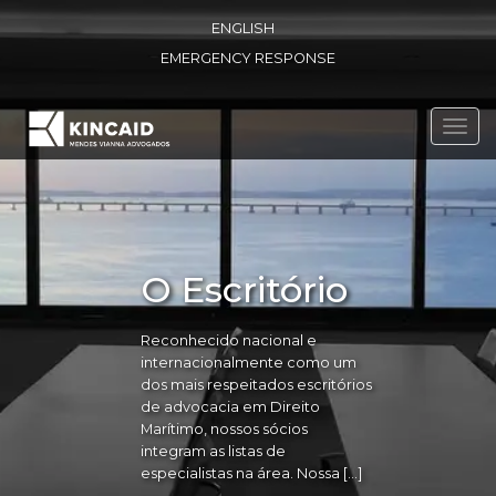
ENGLISH
EMERGENCY RESPONSE
Toggl
navig
O Escritório
Reconhecido nacional e
internacionalmente como um
dos mais respeitados escritórios
de advocacia em Direito
Marítimo, nossos sócios
integram as listas de
especialistas na área. Nossa […]