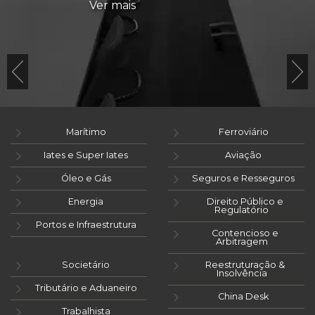
Ver mais
Marítimo
Ferroviário
Iates e Super Iates
Aviação
Óleo e Gás
Seguros e Resseguros
Energia
Direito Público e
Regulatório
Portos e Infraestrutura
Contencioso e
Arbitragem
Societário
Reestruturação &
Insolvência
Tributário e Aduaneiro
China Desk
Trabalhista