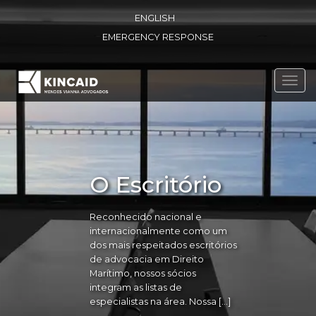
ENGLISH
EMERGENCY RESPONSE
Toggl
navig
O Escritório
Reconhecido nacional e
internacionalmente como um
dos mais respeitados escritórios
de advocacia em Direito
Marítimo, nossos sócios
integram as listas de
especialistas na área. Nossa […]