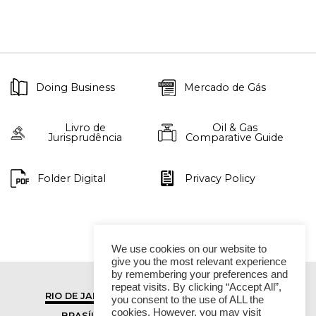
Doing Business
Mercado de Gás
Livro de
Oil & Gas
Jurisprudência
Comparative Guide
Folder Digital
Privacy Policy
We use cookies on our website to
give you the most relevant experience
by remembering your preferences and
repeat visits. By clicking “Accept All”,
RIO DE JANEIRO
SÃO PAULO
you consent to the use of ALL the
cookies. However, you may visit
BRASÍLIA
VITÓRIA