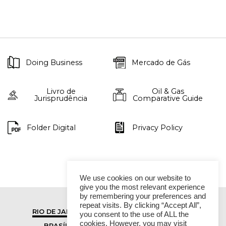
Doing Business
Mercado de Gás
Livro de
Oil & Gas
Jurisprudência
Comparative Guide
Folder Digital
Privacy Policy
We use cookies on our website to
give you the most relevant experience
by remembering your preferences and
repeat visits. By clicking “Accept All”,
RIO DE JANEIRO
SÃO PAULO
you consent to the use of ALL the
cookies. However, you may visit
BRASÍLIA
VITÓRIA