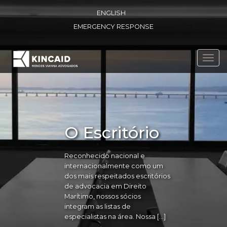
ENGLISH
EMERGENCY RESPONSE
Toggl
navig
O Escritório
Reconhecido nacional e
internacionalmente como um
dos mais respeitados escritórios
de advocacia em Direito
Marítimo, nossos sócios
integram as listas de
especialistas na área. Nossa […]