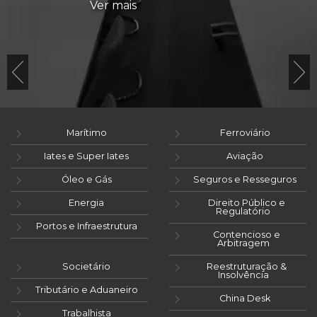
Ver mais
Marítimo
Ferroviário
Iates e Super Iates
Aviação
Óleo e Gás
Seguros e Resseguros
Energia
Direito Público e
Regulatório
Portos e Infraestrutura
Contencioso e
Arbitragem
Societário
Reestruturação &
Insolvência
Tributário e Aduaneiro
China Desk
Trabalhista