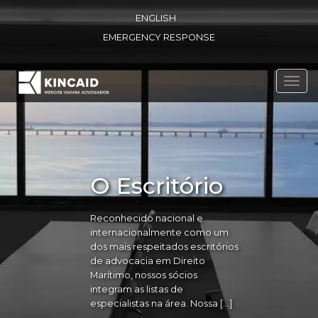
ENGLISH
EMERGENCY RESPONSE
Toggl
navig
O Escritório
Reconhecido nacional e
internacionalmente como um
dos mais respeitados escritórios
de advocacia em Direito
Marítimo, nossos sócios
integram as listas de
especialistas na área. Nossa […]