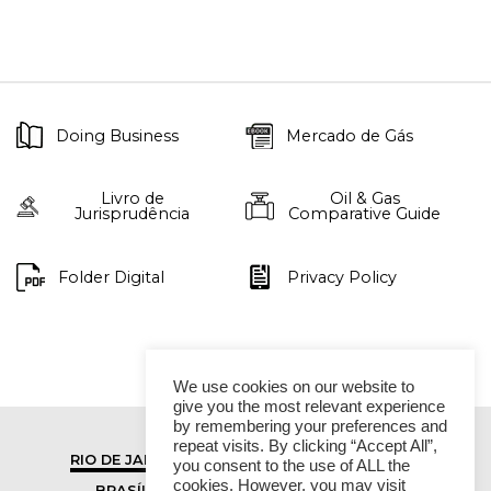
Doing Business
Mercado de Gás
Livro de
Oil & Gas
Jurisprudência
Comparative Guide
Folder Digital
Privacy Policy
We use cookies on our website to
give you the most relevant experience
by remembering your preferences and
repeat visits. By clicking “Accept All”,
RIO DE JANEIRO
SÃO PAULO
you consent to the use of ALL the
cookies. However, you may visit
BRASÍLIA
VITÓRIA