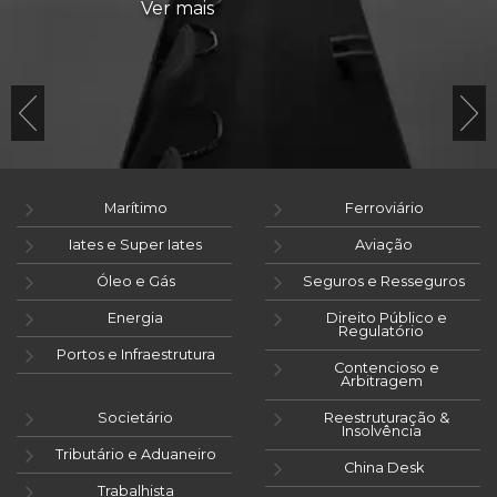
Ver mais
Marítimo
Ferroviário
Iates e Super Iates
Aviação
Óleo e Gás
Seguros e Resseguros
Energia
Direito Público e
Regulatório
Portos e Infraestrutura
Contencioso e
Arbitragem
Societário
Reestruturação &
Insolvência
Tributário e Aduaneiro
China Desk
Trabalhista