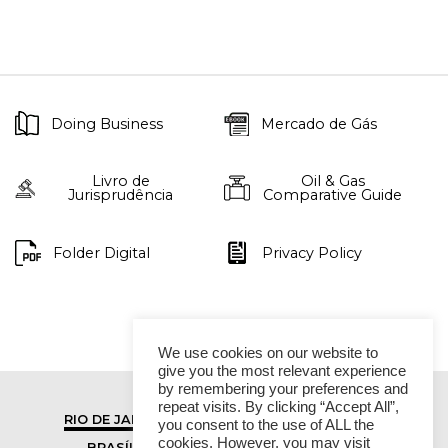
Doing Business
Mercado de Gás
Livro de
Oil & Gas
Jurisprudência
Comparative Guide
Folder Digital
Privacy Policy
We use cookies on our website to
give you the most relevant experience
by remembering your preferences and
repeat visits. By clicking “Accept All”,
RIO DE JANEIRO
SÃO PAULO
you consent to the use of ALL the
cookies. However, you may visit
BRASÍLIA
VITÓRIA