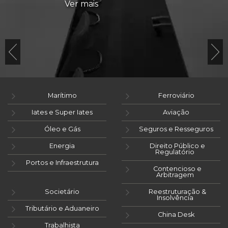
Ver mais
Marítimo
Ferroviário
Iates e Super Iates
Aviação
Óleo e Gás
Seguros e Resseguros
Energia
Direito Público e
Regulatório
Portos e Infraestrutura
Contencioso e
Arbitragem
Societário
Reestruturação &
Insolvência
Tributário e Aduaneiro
China Desk
Trabalhista