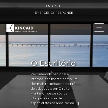
ENGLISH
EMERGENCY RESPONSE
Toggl
navig
O Escritório
Reconhecido nacional e
internacionalmente como um
dos mais respeitados escritórios
de advocacia em Direito
Marítimo, nossos sócios
integram as listas de
especialistas na área. Nossa […]