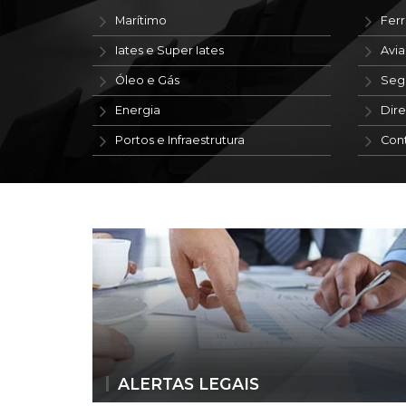
Marítimo
Ferr
Iates e Super Iates
Avi
Óleo e Gás
Seg
Energia
Dire
Portos e Infraestrutura
Con
ALERTAS LEGAIS