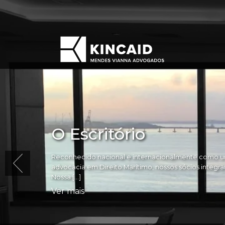
O Escritório
Reconhecido nacional e internacionalmente como um
advocacia em Direito Marítimo, nossos sócios integram 
Nossa […]
Ver mais