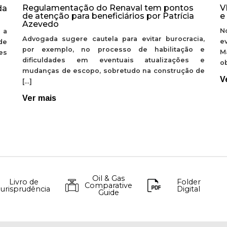
Regulamentação do Renaval tem pontos
V
da
de atenção para beneficiários por Patrícia
e
Azevedo
N
 a
Advogada sugere cautela para evitar burocracia,
e
de
por exemplo, no processo de habilitação e
M
ões
dificuldades em eventuais atualizações e
ob
mudanças de escopo, sobretudo na construção de
V
[…]
Ver mais
Oil & Gas
Livro de
Folder
Comparative
Jurisprudência
Digital
Guide