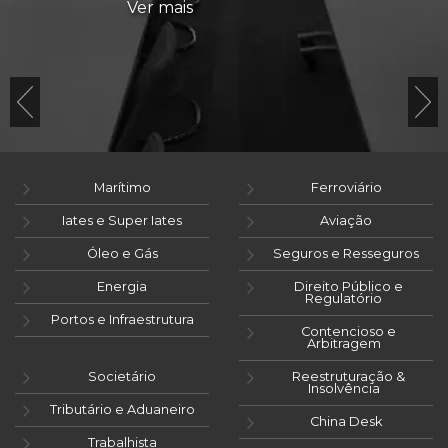
Ver mais
Marítimo
Ferroviário
Iates e Super Iates
Aviação
Óleo e Gás
Seguros e Resseguros
Energia
Direito Público e
Regulatório
Portos e Infraestrutura
Contencioso e
Arbitragem
Societário
Reestruturação &
Insolvência
Tributário e Aduaneiro
China Desk
Trabalhista