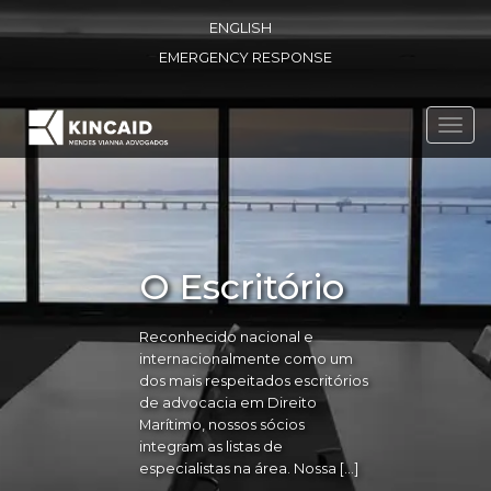
ENGLISH
EMERGENCY RESPONSE
Toggl
navig
O Escritório
Reconhecido nacional e
internacionalmente como um
dos mais respeitados escritórios
de advocacia em Direito
Marítimo, nossos sócios
integram as listas de
especialistas na área. Nossa […]