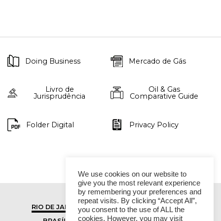
Doing Business
Mercado de Gás
Livro de
Oil & Gas
Jurisprudência
Comparative Guide
Folder Digital
Privacy Policy
We use cookies on our website to
give you the most relevant experience
by remembering your preferences and
repeat visits. By clicking “Accept All”,
RIO DE JANEIRO
SÃO PAULO
you consent to the use of ALL the
cookies. However, you may visit
BRASÍLIA
VITÓRIA